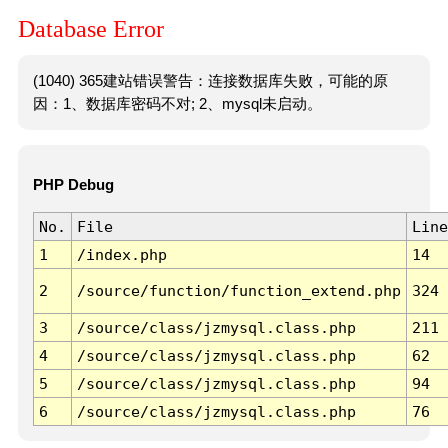
Database Error
(1040) 365建站错误警告：连接数据库失败，可能的原
因：1、数据库密码不对; 2、mysql未启动。
PHP Debug
No.
File
Line
1
/index.php
14
2
/source/function/function_extend.php
324
3
/source/class/jzmysql.class.php
211
4
/source/class/jzmysql.class.php
62
5
/source/class/jzmysql.class.php
94
6
/source/class/jzmysql.class.php
76