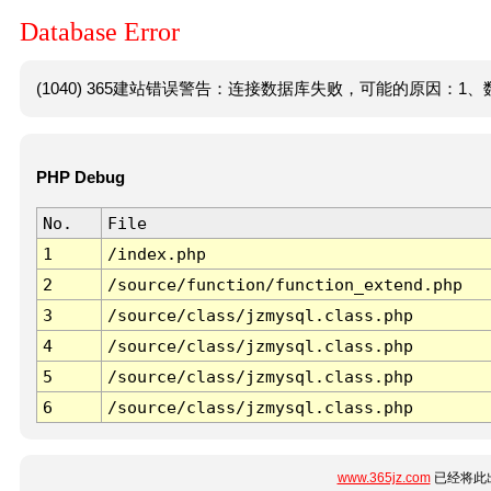
Database Error
(1040) 365建站错误警告：连接数据库失败，可能的原因：1、数
PHP Debug
No.
File
1
/index.php
2
/source/function/function_extend.php
3
/source/class/jzmysql.class.php
4
/source/class/jzmysql.class.php
5
/source/class/jzmysql.class.php
6
/source/class/jzmysql.class.php
www.365jz.com
已经将此