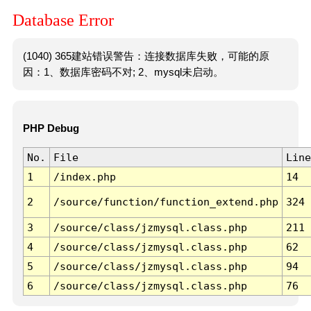
Database Error
(1040) 365建站错误警告：连接数据库失败，可能的原
因：1、数据库密码不对; 2、mysql未启动。
PHP Debug
No.
File
Line
1
/index.php
14
2
/source/function/function_extend.php
324
3
/source/class/jzmysql.class.php
211
4
/source/class/jzmysql.class.php
62
5
/source/class/jzmysql.class.php
94
6
/source/class/jzmysql.class.php
76