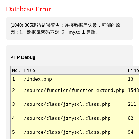
Database Error
(1040) 365建站错误警告：连接数据库失败，可能的原
因：1、数据库密码不对; 2、mysql未启动。
PHP Debug
No.
File
Line
1
/index.php
13
2
/source/function/function_extend.php
1548
3
/source/class/jzmysql.class.php
211
4
/source/class/jzmysql.class.php
62
5
/source/class/jzmysql.class.php
94