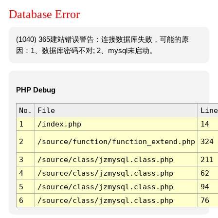
Database Error
(1040) 365建站错误警告：连接数据库失败，可能的原
因：1、数据库密码不对; 2、mysql未启动。
PHP Debug
No.
File
Line
1
/index.php
14
2
/source/function/function_extend.php
324
3
/source/class/jzmysql.class.php
211
4
/source/class/jzmysql.class.php
62
5
/source/class/jzmysql.class.php
94
6
/source/class/jzmysql.class.php
76