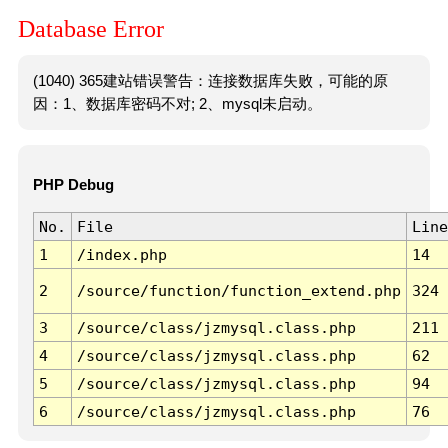
Database Error
(1040) 365建站错误警告：连接数据库失败，可能的原
因：1、数据库密码不对; 2、mysql未启动。
PHP Debug
No.
File
Line
1
/index.php
14
2
/source/function/function_extend.php
324
3
/source/class/jzmysql.class.php
211
4
/source/class/jzmysql.class.php
62
5
/source/class/jzmysql.class.php
94
6
/source/class/jzmysql.class.php
76