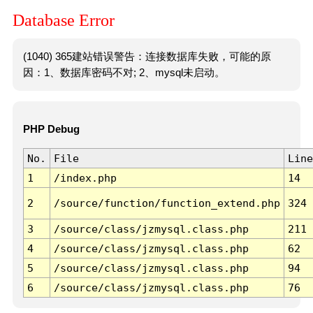
Database Error
(1040) 365建站错误警告：连接数据库失败，可能的原
因：1、数据库密码不对; 2、mysql未启动。
PHP Debug
No.
File
Line
1
/index.php
14
2
/source/function/function_extend.php
324
3
/source/class/jzmysql.class.php
211
4
/source/class/jzmysql.class.php
62
5
/source/class/jzmysql.class.php
94
6
/source/class/jzmysql.class.php
76