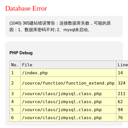
Database Error
(1040) 365建站错误警告：连接数据库失败，可能的原
因：1、数据库密码不对; 2、mysql未启动。
PHP Debug
No.
File
Line
1
/index.php
14
2
/source/function/function_extend.php
324
3
/source/class/jzmysql.class.php
211
4
/source/class/jzmysql.class.php
62
5
/source/class/jzmysql.class.php
94
6
/source/class/jzmysql.class.php
76