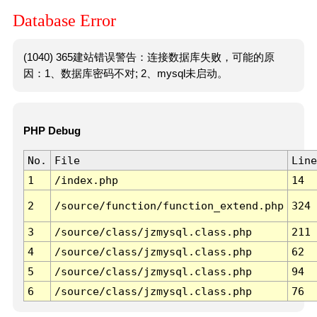
Database Error
(1040) 365建站错误警告：连接数据库失败，可能的原
因：1、数据库密码不对; 2、mysql未启动。
PHP Debug
No.
File
Line
1
/index.php
14
2
/source/function/function_extend.php
324
3
/source/class/jzmysql.class.php
211
4
/source/class/jzmysql.class.php
62
5
/source/class/jzmysql.class.php
94
6
/source/class/jzmysql.class.php
76