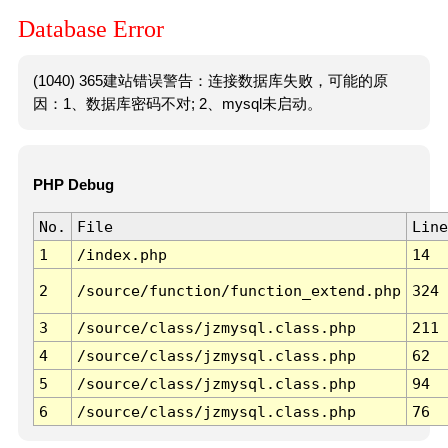
Database Error
(1040) 365建站错误警告：连接数据库失败，可能的原
因：1、数据库密码不对; 2、mysql未启动。
PHP Debug
No.
File
Line
1
/index.php
14
2
/source/function/function_extend.php
324
3
/source/class/jzmysql.class.php
211
4
/source/class/jzmysql.class.php
62
5
/source/class/jzmysql.class.php
94
6
/source/class/jzmysql.class.php
76