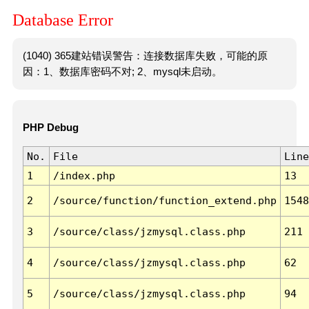
Database Error
(1040) 365建站错误警告：连接数据库失败，可能的原
因：1、数据库密码不对; 2、mysql未启动。
PHP Debug
No.
File
Line
1
/index.php
13
2
/source/function/function_extend.php
1548
3
/source/class/jzmysql.class.php
211
4
/source/class/jzmysql.class.php
62
5
/source/class/jzmysql.class.php
94