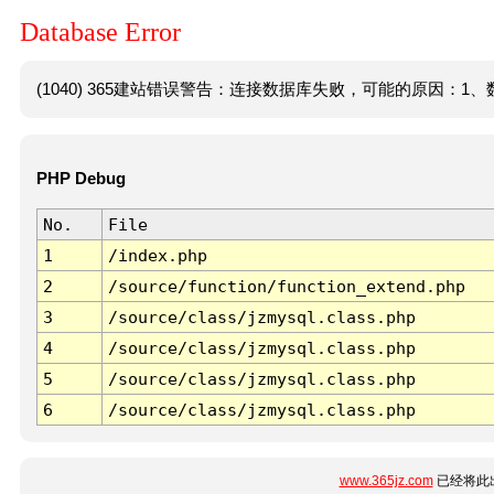
Database Error
(1040) 365建站错误警告：连接数据库失败，可能的原因：1、数
PHP Debug
No.
File
1
/index.php
2
/source/function/function_extend.php
3
/source/class/jzmysql.class.php
4
/source/class/jzmysql.class.php
5
/source/class/jzmysql.class.php
6
/source/class/jzmysql.class.php
www.365jz.com
已经将此