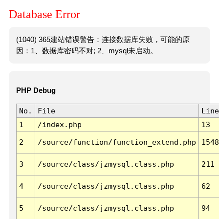
Database Error
(1040) 365建站错误警告：连接数据库失败，可能的原
因：1、数据库密码不对; 2、mysql未启动。
PHP Debug
No.
File
Line
1
/index.php
13
2
/source/function/function_extend.php
1548
3
/source/class/jzmysql.class.php
211
4
/source/class/jzmysql.class.php
62
5
/source/class/jzmysql.class.php
94