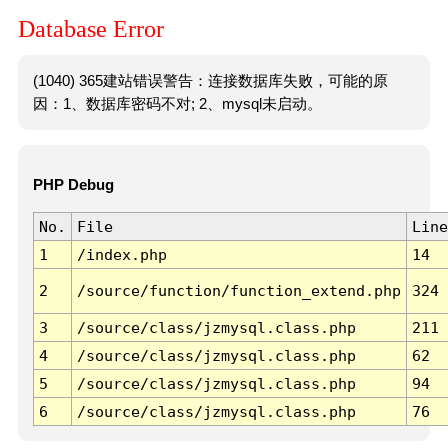
Database Error
(1040) 365建站错误警告：连接数据库失败，可能的原
因：1、数据库密码不对; 2、mysql未启动。
PHP Debug
No.
File
Line
1
/index.php
14
2
/source/function/function_extend.php
324
3
/source/class/jzmysql.class.php
211
4
/source/class/jzmysql.class.php
62
5
/source/class/jzmysql.class.php
94
6
/source/class/jzmysql.class.php
76