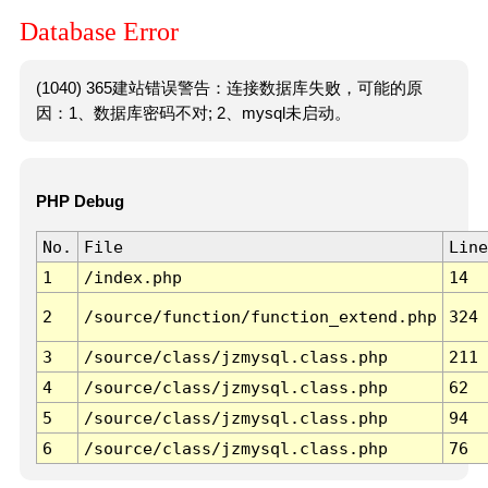
Database Error
(1040) 365建站错误警告：连接数据库失败，可能的原
因：1、数据库密码不对; 2、mysql未启动。
PHP Debug
No.
File
Line
1
/index.php
14
2
/source/function/function_extend.php
324
3
/source/class/jzmysql.class.php
211
4
/source/class/jzmysql.class.php
62
5
/source/class/jzmysql.class.php
94
6
/source/class/jzmysql.class.php
76