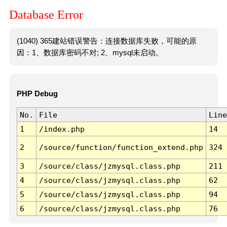
Database Error
(1040) 365建站错误警告：连接数据库失败，可能的原
因：1、数据库密码不对; 2、mysql未启动。
PHP Debug
No.
File
Line
1
/index.php
14
2
/source/function/function_extend.php
324
3
/source/class/jzmysql.class.php
211
4
/source/class/jzmysql.class.php
62
5
/source/class/jzmysql.class.php
94
6
/source/class/jzmysql.class.php
76