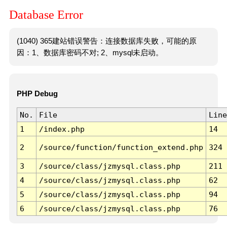
Database Error
(1040) 365建站错误警告：连接数据库失败，可能的原
因：1、数据库密码不对; 2、mysql未启动。
PHP Debug
No.
File
Line
1
/index.php
14
2
/source/function/function_extend.php
324
3
/source/class/jzmysql.class.php
211
4
/source/class/jzmysql.class.php
62
5
/source/class/jzmysql.class.php
94
6
/source/class/jzmysql.class.php
76