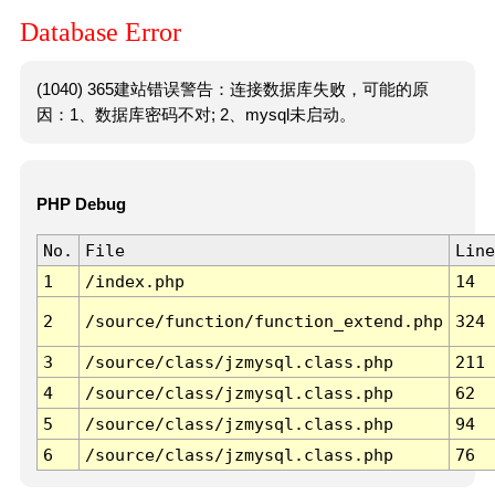
Database Error
(1040) 365建站错误警告：连接数据库失败，可能的原
因：1、数据库密码不对; 2、mysql未启动。
PHP Debug
No.
File
Line
1
/index.php
14
2
/source/function/function_extend.php
324
3
/source/class/jzmysql.class.php
211
4
/source/class/jzmysql.class.php
62
5
/source/class/jzmysql.class.php
94
6
/source/class/jzmysql.class.php
76