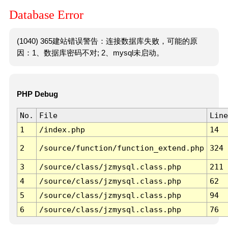
Database Error
(1040) 365建站错误警告：连接数据库失败，可能的原
因：1、数据库密码不对; 2、mysql未启动。
PHP Debug
No.
File
Line
1
/index.php
14
2
/source/function/function_extend.php
324
3
/source/class/jzmysql.class.php
211
4
/source/class/jzmysql.class.php
62
5
/source/class/jzmysql.class.php
94
6
/source/class/jzmysql.class.php
76