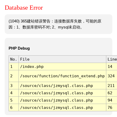
Database Error
(1040) 365建站错误警告：连接数据库失败，可能的原
因：1、数据库密码不对; 2、mysql未启动。
PHP Debug
No.
File
Line
1
/index.php
14
2
/source/function/function_extend.php
324
3
/source/class/jzmysql.class.php
211
4
/source/class/jzmysql.class.php
62
5
/source/class/jzmysql.class.php
94
6
/source/class/jzmysql.class.php
76