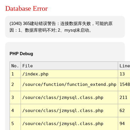
Database Error
(1040) 365建站错误警告：连接数据库失败，可能的原
因：1、数据库密码不对; 2、mysql未启动。
PHP Debug
No.
File
Line
1
/index.php
13
2
/source/function/function_extend.php
1548
3
/source/class/jzmysql.class.php
211
4
/source/class/jzmysql.class.php
62
5
/source/class/jzmysql.class.php
94