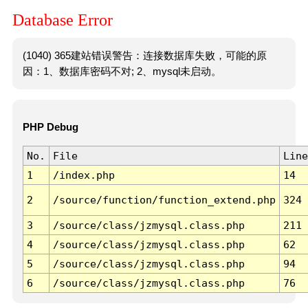
Database Error
(1040) 365建站错误警告：连接数据库失败，可能的原
因：1、数据库密码不对; 2、mysql未启动。
PHP Debug
No.
File
Line
1
/index.php
14
2
/source/function/function_extend.php
324
3
/source/class/jzmysql.class.php
211
4
/source/class/jzmysql.class.php
62
5
/source/class/jzmysql.class.php
94
6
/source/class/jzmysql.class.php
76