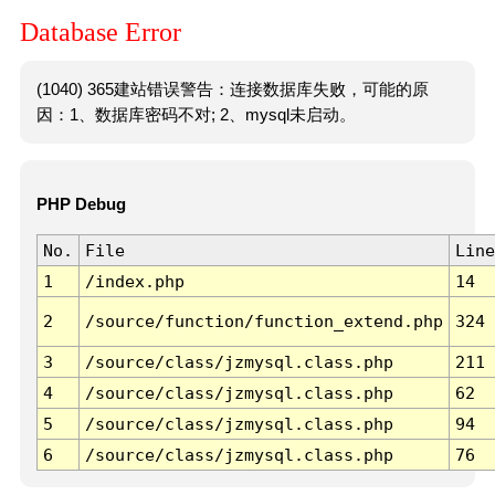
Database Error
(1040) 365建站错误警告：连接数据库失败，可能的原
因：1、数据库密码不对; 2、mysql未启动。
PHP Debug
No.
File
Line
1
/index.php
14
2
/source/function/function_extend.php
324
3
/source/class/jzmysql.class.php
211
4
/source/class/jzmysql.class.php
62
5
/source/class/jzmysql.class.php
94
6
/source/class/jzmysql.class.php
76