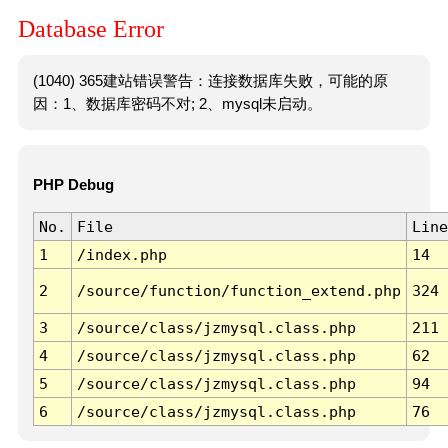
Database Error
(1040) 365建站错误警告：连接数据库失败，可能的原
因：1、数据库密码不对; 2、mysql未启动。
PHP Debug
No.
File
Line
1
/index.php
14
2
/source/function/function_extend.php
324
3
/source/class/jzmysql.class.php
211
4
/source/class/jzmysql.class.php
62
5
/source/class/jzmysql.class.php
94
6
/source/class/jzmysql.class.php
76