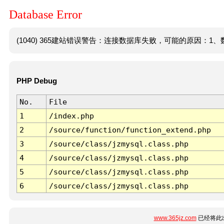
Database Error
(1040) 365建站错误警告：连接数据库失败，可能的原因：1、数
PHP Debug
No.
File
1
/index.php
2
/source/function/function_extend.php
3
/source/class/jzmysql.class.php
4
/source/class/jzmysql.class.php
5
/source/class/jzmysql.class.php
6
/source/class/jzmysql.class.php
www.365jz.com
已经将此