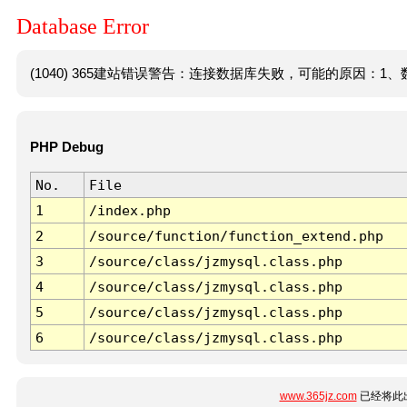
Database Error
(1040) 365建站错误警告：连接数据库失败，可能的原因：1、数
PHP Debug
No.
File
1
/index.php
2
/source/function/function_extend.php
3
/source/class/jzmysql.class.php
4
/source/class/jzmysql.class.php
5
/source/class/jzmysql.class.php
6
/source/class/jzmysql.class.php
www.365jz.com
已经将此