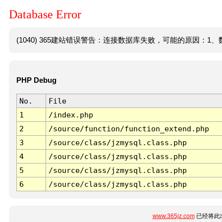
Database Error
(1040) 365建站错误警告：连接数据库失败，可能的原因：1、数
PHP Debug
No.
File
1
/index.php
2
/source/function/function_extend.php
3
/source/class/jzmysql.class.php
4
/source/class/jzmysql.class.php
5
/source/class/jzmysql.class.php
6
/source/class/jzmysql.class.php
www.365jz.com
已经将此