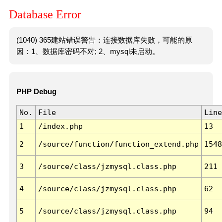
Database Error
(1040) 365建站错误警告：连接数据库失败，可能的原
因：1、数据库密码不对; 2、mysql未启动。
PHP Debug
No.
File
Line
1
/index.php
13
2
/source/function/function_extend.php
1548
3
/source/class/jzmysql.class.php
211
4
/source/class/jzmysql.class.php
62
5
/source/class/jzmysql.class.php
94