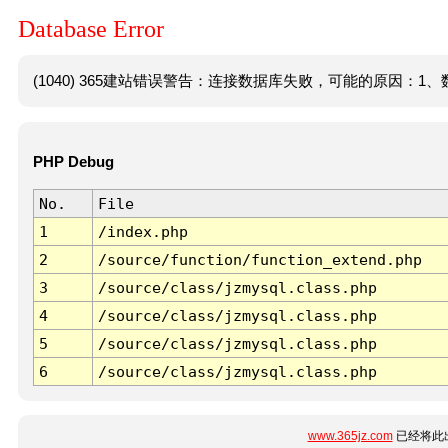
Database Error
(1040) 365建站错误警告：连接数据库失败，可能的原因：1、数
PHP Debug
No.
File
1
/index.php
2
/source/function/function_extend.php
3
/source/class/jzmysql.class.php
4
/source/class/jzmysql.class.php
5
/source/class/jzmysql.class.php
6
/source/class/jzmysql.class.php
www.365jz.com
已经将此