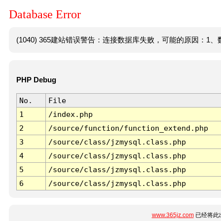
Database Error
(1040) 365建站错误警告：连接数据库失败，可能的原因：1、数
PHP Debug
No.
File
1
/index.php
2
/source/function/function_extend.php
3
/source/class/jzmysql.class.php
4
/source/class/jzmysql.class.php
5
/source/class/jzmysql.class.php
6
/source/class/jzmysql.class.php
www.365jz.com
已经将此