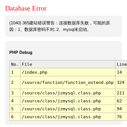
Database Error
(1040) 365建站错误警告：连接数据库失败，可能的原
因：1、数据库密码不对; 2、mysql未启动。
PHP Debug
No.
File
Line
1
/index.php
14
2
/source/function/function_extend.php
324
3
/source/class/jzmysql.class.php
211
4
/source/class/jzmysql.class.php
62
5
/source/class/jzmysql.class.php
94
6
/source/class/jzmysql.class.php
76