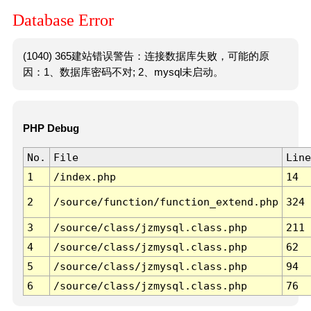
Database Error
(1040) 365建站错误警告：连接数据库失败，可能的原
因：1、数据库密码不对; 2、mysql未启动。
PHP Debug
No.
File
Line
1
/index.php
14
2
/source/function/function_extend.php
324
3
/source/class/jzmysql.class.php
211
4
/source/class/jzmysql.class.php
62
5
/source/class/jzmysql.class.php
94
6
/source/class/jzmysql.class.php
76