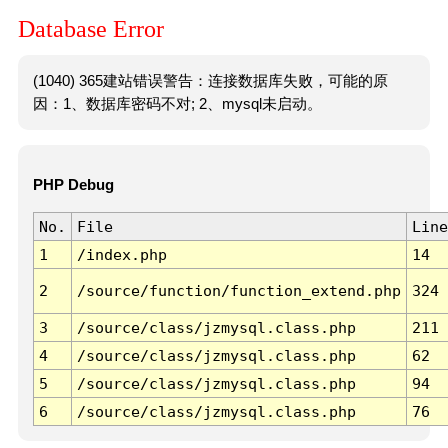
Database Error
(1040) 365建站错误警告：连接数据库失败，可能的原
因：1、数据库密码不对; 2、mysql未启动。
PHP Debug
No.
File
Line
1
/index.php
14
2
/source/function/function_extend.php
324
3
/source/class/jzmysql.class.php
211
4
/source/class/jzmysql.class.php
62
5
/source/class/jzmysql.class.php
94
6
/source/class/jzmysql.class.php
76