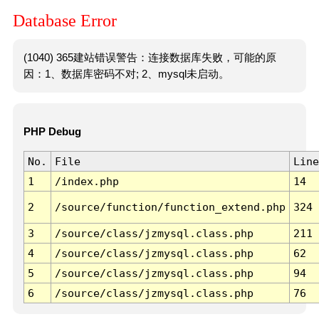
Database Error
(1040) 365建站错误警告：连接数据库失败，可能的原
因：1、数据库密码不对; 2、mysql未启动。
PHP Debug
No.
File
Line
1
/index.php
14
2
/source/function/function_extend.php
324
3
/source/class/jzmysql.class.php
211
4
/source/class/jzmysql.class.php
62
5
/source/class/jzmysql.class.php
94
6
/source/class/jzmysql.class.php
76