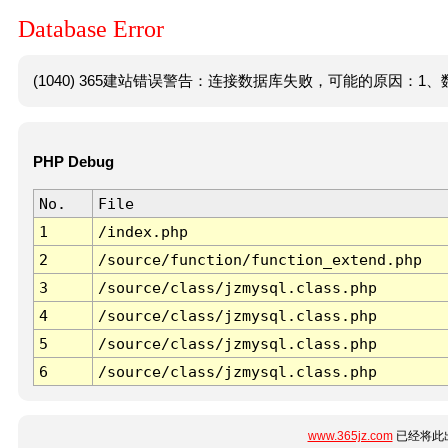
Database Error
(1040) 365建站错误警告：连接数据库失败，可能的原因：1、数
PHP Debug
No.
File
1
/index.php
2
/source/function/function_extend.php
3
/source/class/jzmysql.class.php
4
/source/class/jzmysql.class.php
5
/source/class/jzmysql.class.php
6
/source/class/jzmysql.class.php
www.365jz.com
已经将此