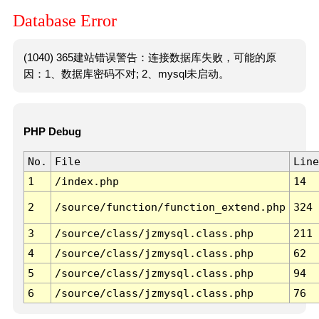
Database Error
(1040) 365建站错误警告：连接数据库失败，可能的原
因：1、数据库密码不对; 2、mysql未启动。
PHP Debug
No.
File
Line
1
/index.php
14
2
/source/function/function_extend.php
324
3
/source/class/jzmysql.class.php
211
4
/source/class/jzmysql.class.php
62
5
/source/class/jzmysql.class.php
94
6
/source/class/jzmysql.class.php
76