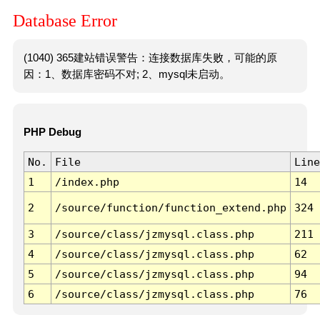
Database Error
(1040) 365建站错误警告：连接数据库失败，可能的原
因：1、数据库密码不对; 2、mysql未启动。
PHP Debug
No.
File
Line
1
/index.php
14
2
/source/function/function_extend.php
324
3
/source/class/jzmysql.class.php
211
4
/source/class/jzmysql.class.php
62
5
/source/class/jzmysql.class.php
94
6
/source/class/jzmysql.class.php
76