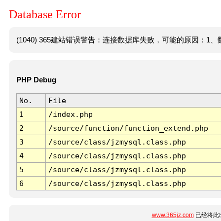
Database Error
(1040) 365建站错误警告：连接数据库失败，可能的原因：1、数
PHP Debug
No.
File
1
/index.php
2
/source/function/function_extend.php
3
/source/class/jzmysql.class.php
4
/source/class/jzmysql.class.php
5
/source/class/jzmysql.class.php
6
/source/class/jzmysql.class.php
www.365jz.com
已经将此