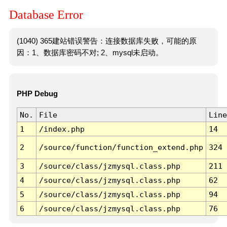
Database Error
(1040) 365建站错误警告：连接数据库失败，可能的原
因：1、数据库密码不对; 2、mysql未启动。
PHP Debug
No.
File
Line
1
/index.php
14
2
/source/function/function_extend.php
324
3
/source/class/jzmysql.class.php
211
4
/source/class/jzmysql.class.php
62
5
/source/class/jzmysql.class.php
94
6
/source/class/jzmysql.class.php
76